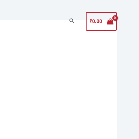
Search
₹
0.00