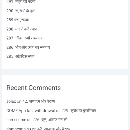
291. मंत्रों की महत्ता
f
290. खुशियों के फूल
o
r
289 प्रभु संपदा
:
288. मन से करें संवाद
287. जीवन रुपी रथयात्रा
286. भोग और त्याग का समन्वय
285. आंतरिक संघर्ष
Recent Comments
solax
on
42. अध्यात्म और वैराग्य
COME App fast withdrawal
on
279. क्रोध के दुष्परिणाम
comecome
on
276. सुनें, आवाज मन की
damacana su
on
42. अध्यात्म और वैराग्य