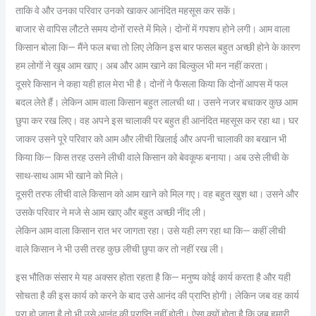
ताकि वे और उनका परिवार उनको खाकर आनंदित महसूस कर सकें।
बाजार से वापिस लौटते समय दोनों रास्ते में मिले। दोनों में गपशप होने लगी। आम वाला
किसान बोला कि— मैंने फल बचा तो लिए लेकिन इस बार फसल बहुत अच्छी होने के कारण
हम लोगों ने खूब आम खाए। अब और आम खाने का बिल्कुल भी मन नहीं करता।
दूसरे किसान ने कहा यही हाल मेरा भी है। दोनों ने फैसला किया कि दोनों आपस में फल
बदल लेते हैं। लेकिन आम वाला किसान बहुत लालची था। उसने नजर बचाकर कुछ आम
छुपा कर रख लिए। वह अपने इस चालाकी पर बहुत ही आनंदित महसूस कर रहा था। घर
जाकर उसने पूरे परिवार को आम और लीची खिलाई और अपनी चालाकी का बखान भी
किया कि— किस तरह उसने लीची वाले किसान को बेवकूफ बनाया‌। अब उसे लीची के
साथ-साथ आम भी खाने को मिले।
दूसरी तरफ लीची वाले किसान को आम खाने को मिल गए। वह बहुत खुश था। उसने और
उसके परिवार ने मजे से आम खाए और बहुत अच्छी नींद ली।
लेकिन आम वाला किसान रात भर जागता रहा। उसे यही लग रहा था कि— कहीं लीची
वाले किसान ने भी उसी तरह कुछ लीची छुपा कर तो नहीं रख ली।
इस भौतिक संसार मे यह अक्सर होता रहता है कि— मनुष्य कोई कार्य करता है और यही
सोचता है की इस कार्य को करने के बाद उसे आनंद की प्राप्ति होगी। लेकिन जब वह कार्य
पूरा हो जाता है तो भी उसे आनंद की प्राप्ति नहीं होती। ऐसा क्यों होता है कि जब हमारी