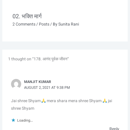
02. भक्ति मार्ग
2 Comments
/
Posts
/ By
Sunita Rani
1 thought on “178. आनंद पूर्वक जीवन”
MANJIT KUMAR
AUGUST 2, 2021 AT 9:38 PM
Jai shree Shyam
mera shara mera shree Shyam
jai
shree Shyam
Loading...
Reply