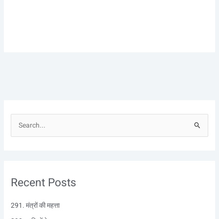
S
e
a
r
Recent Posts
c
h
291. मंत्रों की महत्ता
f