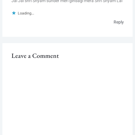
Jai Jai shri Shyam sunder meri gindagi mera Shri Shyam Lal
Loading...
Reply
Leave a Comment